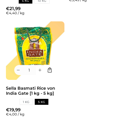
5 KG
10 KG
€21,99
€4,40
/
kg
Sella Basmati Rice von
India Gate [1 kg - 5 kg]
1 KG
5 KG
€19,99
€4,00
/
kg