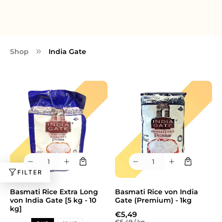
Shop
India Gate
FILTER
Basmati Rice Extra Long
Basmati Rice von India
von India Gate [5 kg - 10
Gate (Premium) - 1kg
kg]
€5,49
€5,49
/
kg