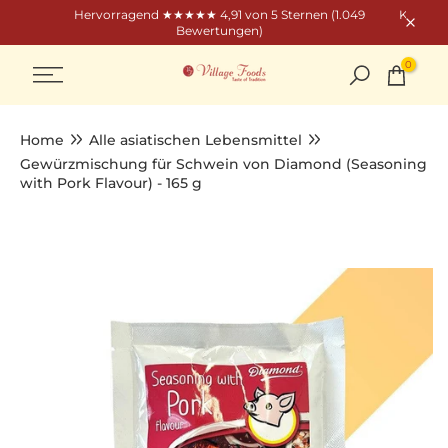
Hervorragend ★★★★★ 4,91 von 5 Sternen (1.049
Kostenf
Skip
Bewertungen)
zum
0
Content
Home
Alle asiatischen Lebensmittel
Gewürzmischung für Schwein von Diamond (Seasoning
with Pork Flavour) - 165 g