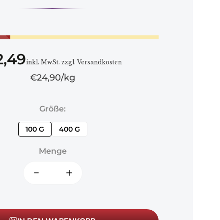
2,49
inkl. MwSt. zzgl. Versandkosten
€24,90
kg
Größe
100 G
400 G
Menge