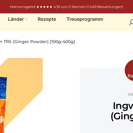
Hervorragend ★★★★★ 4,91 von 5 Sternen (1.049 Bewertungen)
Länder
Rezepte
Treueprogramm
n TRS (Ginger Powder) [100g-400g]
Ba
VI
Ing
(Gin