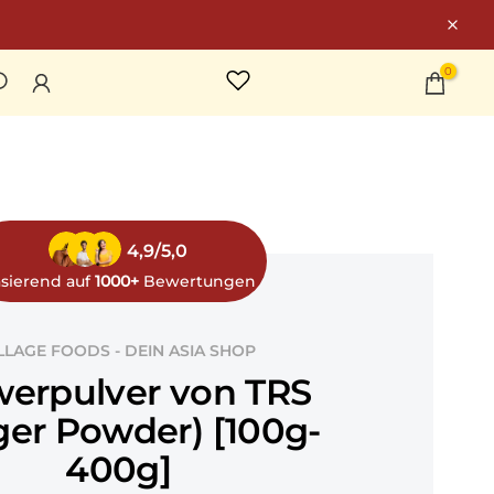
0
4,9/5,0
sierend auf
1000+
Bewertungen
LLAGE FOODS - DEIN ASIA SHOP
werpulver von TRS
ger Powder) [100g-
400g]