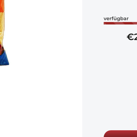
Γ
verfügbar
€