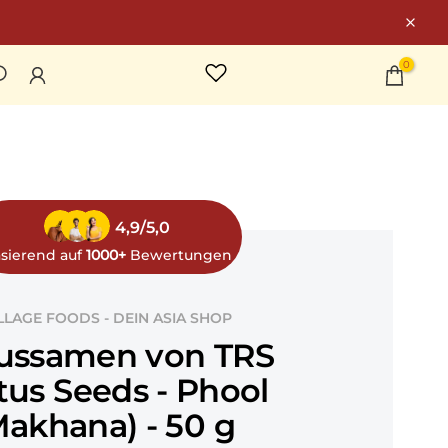
0
4,9/5,0
sierend auf
1000+
Bewertungen
LLAGE FOODS - DEIN ASIA SHOP
ussamen von TRS
tus Seeds - Phool
akhana) - 50 g