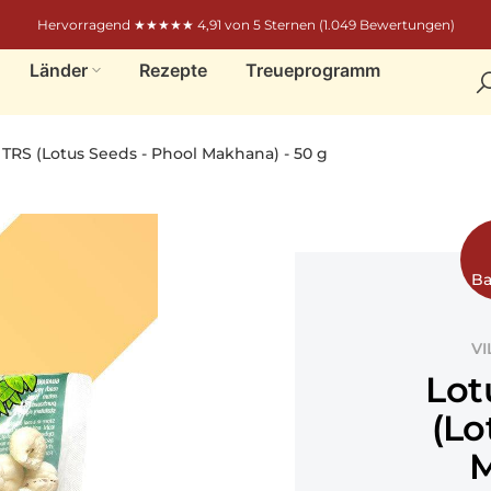
Hervorragend ★★★★★ 4,91 von 5 Sternen (1.049 Bewertungen)
Länder
Rezepte
Treueprogramm
TRS (Lotus Seeds - Phool Makhana) - 50 g
Ba
VI
Lot
(Lo
M